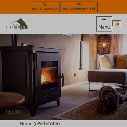
0031614496655
katja@lennepserf.nl
Menü
Pelletofen
Home
Pelletofen