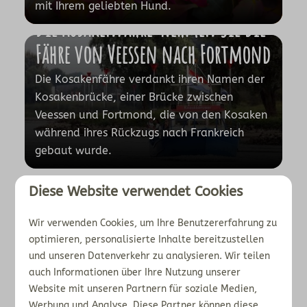
mit Ihrem geliebten Hund.
Die Kosakenfähre: Nehmen Sie die
Fähre von Veessen nach Fortmond
Die Kosakenfähre verdankt ihren Namen der
Kosakenbrücke, einer Brücke zwischen
Veessen und Fortmond, die von den Kosaken
während ihres Rückzugs nach Frankreich
gebaut wurde.
Diese Website verwendet Cookies
Die schönsten Radwege
Wir verwenden Cookies, um Ihre Benutzererfahrung zu
optimieren, personalisierte Inhalte bereitzustellen
Unsere Einwohner lieben das Radfahren und
und unseren Datenverkehr zu analysieren. Wir teilen
haben deshalb zahlreiche Radwege
auch Informationen über Ihre Nutzung unserer
angelegt. In der Veluwe und entlang der
Website mit unseren Partnern für soziale Medien,
IJssel gibt es ein ausgedehntes Radwegenetz.
Werbung und Analyse. Diese Partner können diese