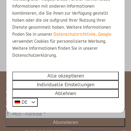
Informationen mit anderen Informationen
kombinieren, die Sie ihnen zur Verfügung gestellt
Was ist eine Eco-Lodge?
haben oder die sie aufgrund Ihrer Nutzung ihrer
Dienste gesammelt haben. Weitere Informationen
Eine Eco-Lodge wird auf ökologische Weise
finden Sie in unserer
Datenschutzrichtlinie
.
Google
entworfen und gebaut, hat nur minimale
verwendet Cookies für personalisierte Werbung.
Auswirkungen auf die Natur und bezieht die
Weitere Informationen finden Sie in unserer
Datenschutzerklärung.
örtliche Gemeinschaft ein.
Alle akzeptieren
Newsletter
Individuelle Einstellungen
Continue to enjoy at home and stay
Ablehnen
informed about our yard? Then sign up
DE
for our newsletter:
Abonnieren