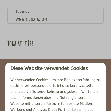
Beginnt am
Samstag 22 Oktober 2022, 10:00
Yoga at 't Erf
Diese Website verwendet Cookies
Newsletter
Continue to enjoy at home and stay
Wir verwenden Cookies, um Ihre Benutzererfahrung zu
informed about our yard? Then sign up
optimieren, personalisierte Inhalte bereitzustellen
for our newsletter:
und unseren Datenverkehr zu analysieren. Wir teilen
auch Informationen über Ihre Nutzung unserer
Abonnieren
Website mit unseren Partnern für soziale Medien,
Werbung und Analyse. Diese Partner können diese
Gesichert durch reCaptcha,
Datenschutzbestimmungen
und