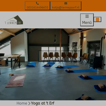
0031614496655
katja@lennepserf.nl
Menü
Home
Yoga at 't Erf